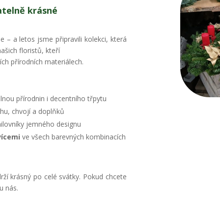
atelně krásné
– a letos jsme připravili kolekci, která
ich floristů, kteří
ních přírodních materiálech.
lnou přírodnin i decentního třpytu
hu, chvojí a doplňků
ilovníky jemného designu
vícemi
ve všech barevných kombinacích
drží krásný po celé svátky. Pokud chcete
u nás.