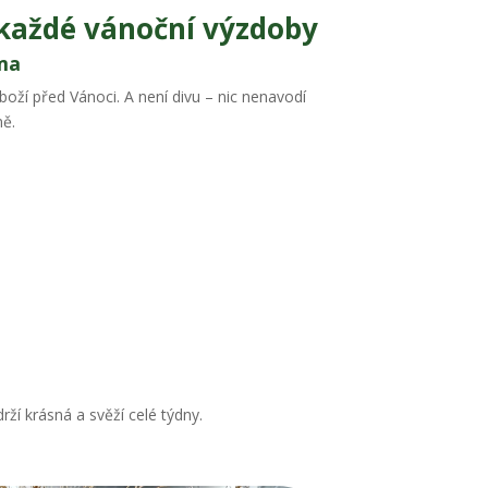
 každé vánoční výzdoby
ma
boží před Vánoci. A není divu – nic nenavodí
ně.
rží krásná a svěží celé týdny.