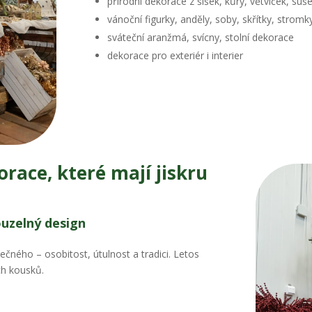
přírodní dekorace z šišek, kůry, větviček, su
vánoční figurky, anděly, soby, skřítky, stromk
sváteční aranžmá, svícny, stolní dekorace
dekorace pro exteriér i interier
race, které mají jiskru
ouzelný design
ného – osobitost, útulnost a tradici. Letos
ch kousků.