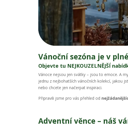
Vánoční sezóna je v pl
Objevte tu NEJKOUZELNĚJŠÍ nabídk
Vánoce nejsou jen svátky – jsou to emoce. A my 
jednu z nejbohatších vánočních kolekcí, jakou js
nebo chcete jen načerpat inspiraci.
Připravili jsme pro vás přehled od
nejžádanější
Adventní věnce – náš vá