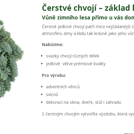
Čerstvé chvojí – základ
Vůně zimního lesa přímo u vás do
Čerstvé jedlové chvojí patří mezi nejžádanější z
atmosféru zimy a klidu tak krásně jako jeho vů
Nabízíme:
svazky chvojí různých délek
jedlové větve prémiové kvality
Pro výrobu:
adventních věnců
svícnů
dekorací na okna, dveře, stůl i zahradu
S čerstvým chvojím vytvoříte výzdobu, která vyd