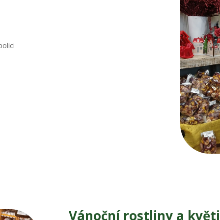
olici
Vánoční rostliny a květi