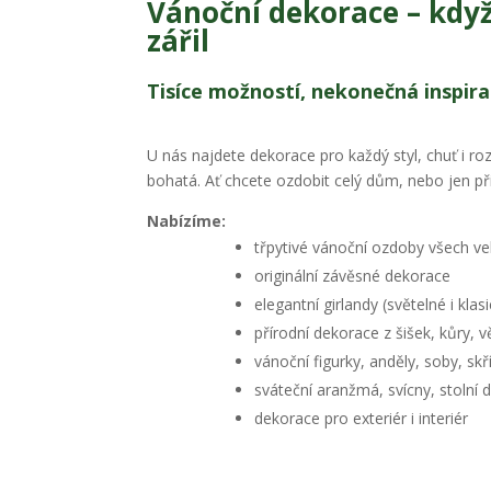
Vánoční dekorace – kdy
zářil
Tisíce možností, nekonečná inspir
U nás najdete dekorace pro každý styl, chuť i ro
bohatá. Ať chcete ozdobit celý dům, nebo jen při
Nabízíme:
třpytivé vánoční ozdoby všech vel
originální závěsné dekorace
elegantní girlandy (světelné i klas
přírodní dekorace z šišek, kůry, 
vánoční figurky, anděly, soby, skř
sváteční aranžmá, svícny, stolní
dekorace pro exteriér i interiér