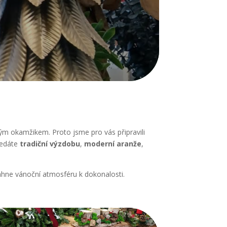
dým okamžikem. Proto jsme pro vás připravili
hledáte
tradiční výzdobu
,
moderní aranže
,
táhne vánoční atmosféru k dokonalosti.