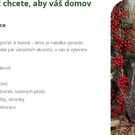
ž chcete, aby váš domov
ace
zpočet. A hlavně – letos je nabídka opravdu
dat pár vánočních akcentů, u nás si vyberete.
ikostí
ické)
větviček, sušených plodů
ítky, stromky
 dekorace