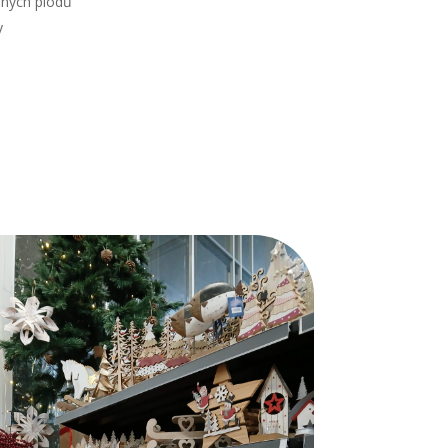
šených plodů
y