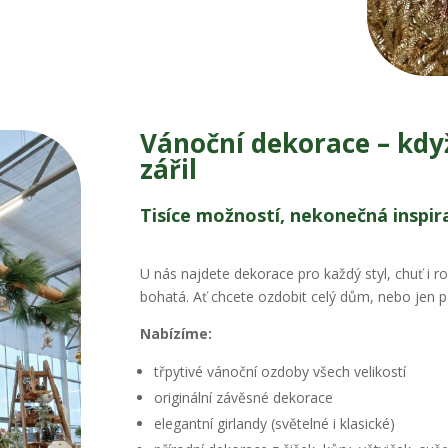
Vánoční dekorace – kdy
zářil
Tisíce možností, nekonečná inspir
U nás najdete dekorace pro každý styl, chuť i r
bohatá. Ať chcete ozdobit celý dům, nebo jen př
Nabízíme:
třpytivé vánoční ozdoby všech velikostí
originální závěsné dekorace
elegantní girlandy (světelné i klasické)