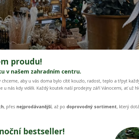
ném proudu!
u v našem zahradním centru.
chceme, aby u vás doma bylo cítit kouzlo, radost, teplo a třpyt kaž
te u nás kdy viděli. Každý koutek naší prodejny září Vánocemi, ať už 
ch
, přes
nejprodávanější
, až po
doprovodný sortiment
, který do
noční bestseller!