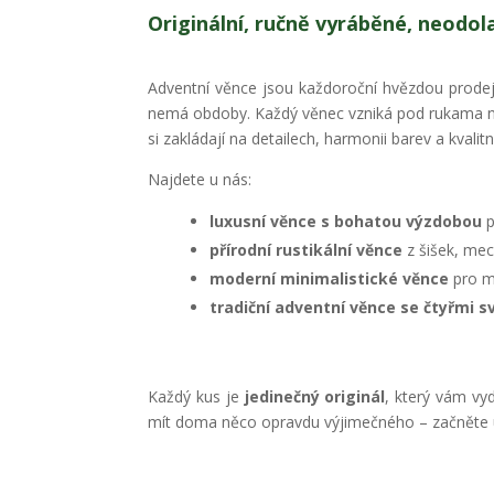
Originální, ručně vyráběné, neodol
Adventní věnce jsou každoroční hvězdou prodeje 
nemá obdoby. Každý věnec vzniká pod rukama naš
si zakládají na detailech, harmonii barev a kvalit
Najdete u nás:
luxusní věnce s bohatou výzdobou
p
přírodní rustikální věnce
z šišek, mec
moderní minimalistické věnce
pro m
tradiční adventní věnce se čtyřmi s
Každý kus je
jedinečný originál
, který vám vy
mít doma něco opravdu výjimečného – začněte 