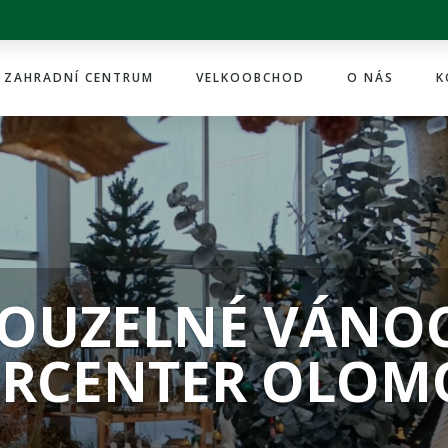
ZAHRADNÍ CENTRUM
VELKOOBCHOD
O NÁS
K
OUZELNÉ VÁNO
ORCENTER OLOM