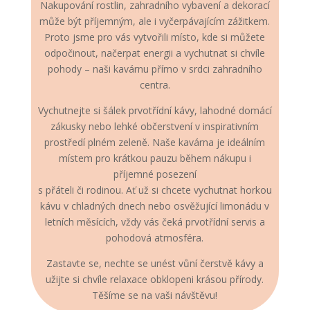
Nakupování rostlin, zahradního vybavení a dekorací
může být příjemným, ale i vyčerpávajícím zážitkem.
Proto jsme pro vás vytvořili místo, kde si můžete
odpočinout, načerpat energii a vychutnat si chvíle
pohody – naši kavárnu přímo v srdci zahradního
centra.
Vychutnejte si šálek prvotřídní kávy, lahodné domácí
zákusky nebo lehké občerstvení v inspirativním
prostředí plném zeleně. Naše kavárna je ideálním
místem pro krátkou pauzu během nákupu i
příjemné posezení
s přáteli či rodinou. Ať už si chcete vychutnat horkou
kávu v chladných dnech nebo osvěžující limonádu v
letních měsících, vždy vás čeká prvotřídní servis a
pohodová atmosféra.
Zastavte se, nechte se unést vůní čerstvě kávy a
užijte si chvíle relaxace obklopeni krásou přírody.
Těšíme se na vaši návštěvu!