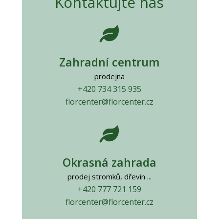
Kontaktujte nás

Zahradní centrum
prodejna
+420 734 315 935
florcenter@florcenter.cz

Okrasná zahrada
prodej stromků, dřevin ...
+420 777 721 159
florcenter@florcenter.cz