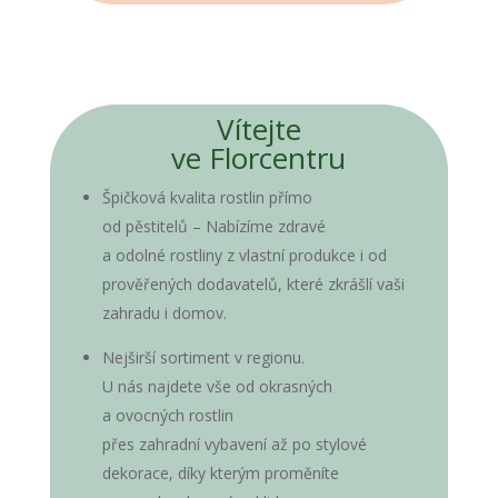
Vítejte
ve Florcentru
Špičková kvalita rostlin přímo
od pěstitelů – Nabízíme zdravé
a odolné rostliny z vlastní produkce i od
prověřených dodavatelů, které zkrášlí vaši
zahradu i domov.
Nejširší sortiment v regionu.
U nás najdete vše od okrasných
a ovocných rostlin
přes zahradní vybavení až po stylové
dekorace, díky kterým proměníte